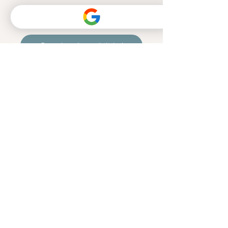
€
275
Consultar disponibilidad
Tarjeta
Regalo
Tu eliges la experiencia: desde
una sesión privada hasta planes