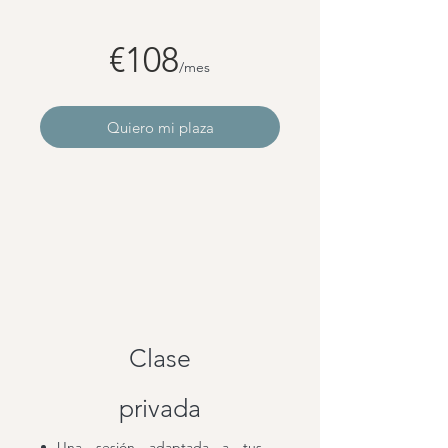
€108
/mes
Quiero mi plaza
Clase
privada
Una sesión adaptada a tus