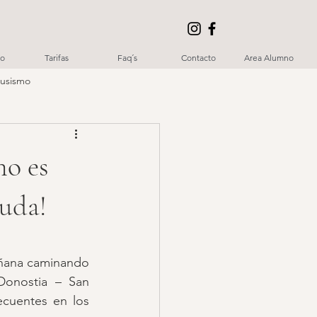
io
Tarifas
Faq´s
Contacto
Area Alumno
rusismo
no es
yuda!
añana caminando 
onostia – San 
cuentes en los 