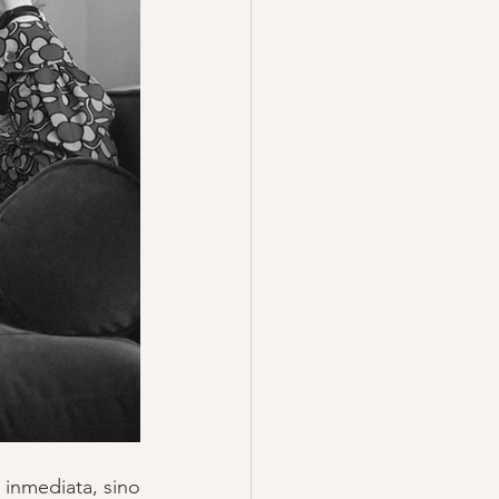
El enfoque del Pilates con máquinas no busca “arreglar” el cuerpo de forma inmediata, sino 